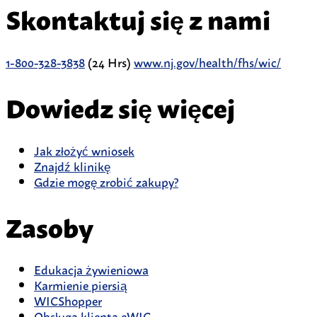
Skontaktuj się z nami
1-800-328-3838
(24 Hrs)
www.nj.gov/health/fhs/wic/
Dowiedz się więcej
Jak złożyć wniosek
Znajdź klinikę
Gdzie mogę zrobić zakupy?
Zasoby
Edukacja żywieniowa
Karmienie piersią
WICShopper
Obsługa klienta eWIC