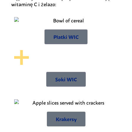
witaminę C i żelazo:
Płatki WIC
Soki WIC
Krakersy