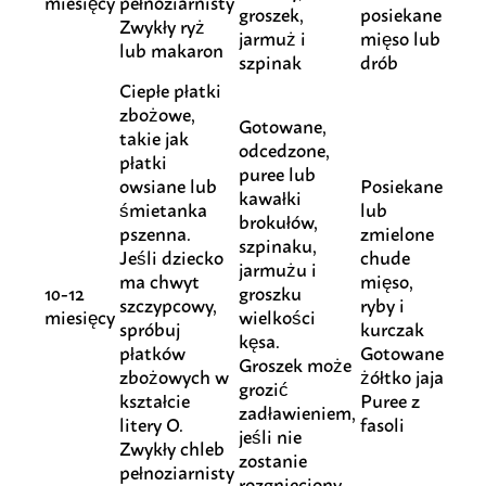
miesięcy
pełnoziarnisty
groszek,
posiekane
Zwykły ryż
jarmuż i
mięso lub
lub makaron
szpinak
drób
Ciepłe płatki
zbożowe,
Gotowane,
takie jak
odcedzone,
płatki
puree lub
owsiane lub
Posiekane
kawałki
śmietanka
lub
brokułów,
pszenna.
zmielone
szpinaku,
Jeśli dziecko
chude
jarmużu i
ma chwyt
mięso,
10-12
groszku
szczypcowy,
ryby i
miesięcy
wielkości
spróbuj
kurczak
kęsa.
płatków
Gotowane
Groszek może
zbożowych w
żółtko jaja
grozić
kształcie
Puree z
zadławieniem,
litery O.
fasoli
jeśli nie
Zwykły chleb
zostanie
pełnoziarnisty
rozgnieciony.