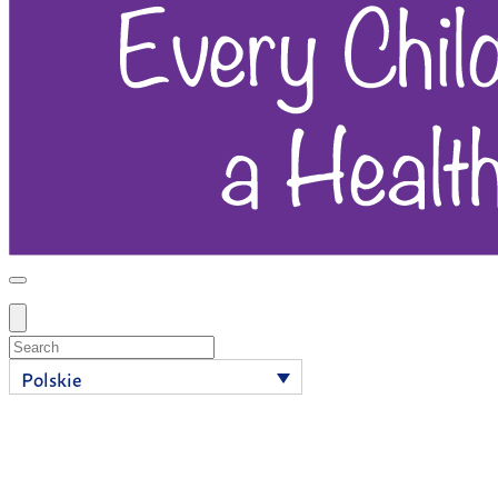
Search
Polskie
Zachowaj siłę dzięki
żelazu