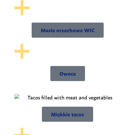
Masło orzechowe WIC
Owoce
Miękkie tacos