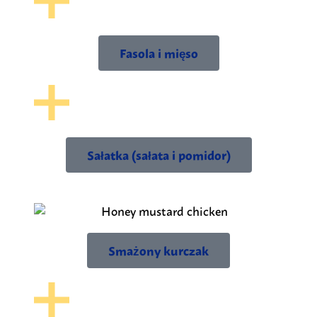
Fasola i mięso
Sałatka (sałata i pomidor)
Smażony kurczak