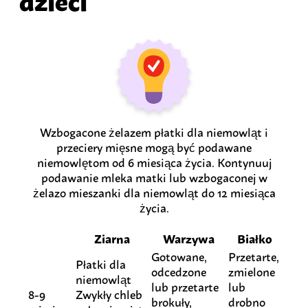
Wzbogacone żelazem płatki dla niemowląt i
przeciery mięsne mogą być podawane
niemowlętom od 6 miesiąca życia. Kontynuuj
podawanie mleka matki lub wzbogaconej w
żelazo mieszanki dla niemowląt do 12 miesiąca
życia.
Ziarna
Warzywa
Białko
Gotowane,
Przetarte,
Płatki dla
odcedzone
zmielone
niemowląt
lub przetarte
lub
8-9
Zwykły chleb
brokuły,
drobno